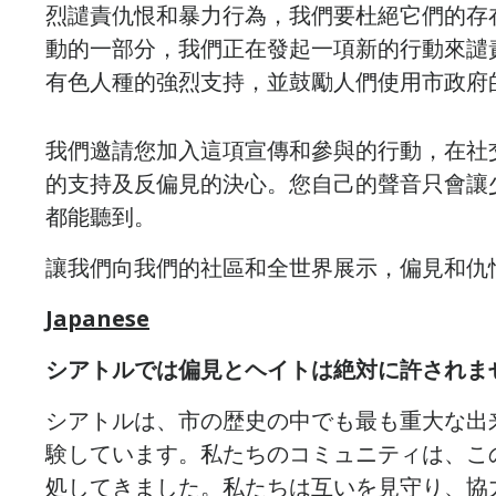
烈譴責仇恨和暴力行為，我們要杜絕它們的存在。作為#
動的一部分，我們正在發起一項新的行動來譴
有色人種的強烈支持，並鼓勵人們使用市政府
我們邀請您加入這項宣傳和參與的行動，在社交
的支持及反偏見的決心。您自己的聲音只會讓
都能聽到。
讓我們向我們的社區和全世界展示，偏見和仇
Japanese
シアトルでは偏見とヘイトは絶対に許されま
シアトルは、市の歴史の中でも最も重大な出来事
験しています。私たちのコミュニティは、こ
処してきました。私たちは互いを見守り、協