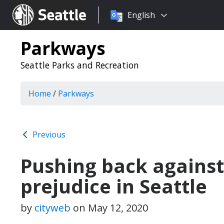
Choose
Seattle.gov
English
a
language:
Parkways
Seattle Parks and Recreation
Home
/
Parkways
Previous
Pushing back against
prejudice in Seattle
by
cityweb
on
May 12, 2020