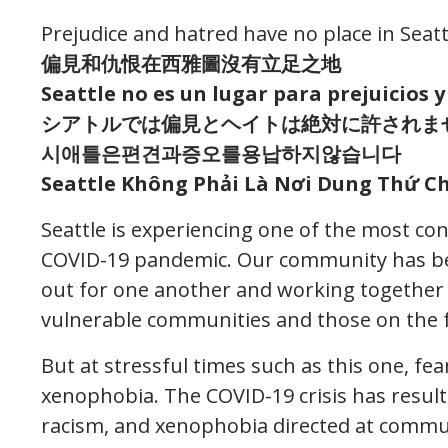
Prejudice and hatred have no place in Seatt
偏見和仇恨在西雅圖沒有立足之地
Seattle no es un lugar para prejuicios y
シアトルでは偏見とヘイトは絶対に許されま
시애틀은편견과증오를용납하지않습니다
Seattle Không Phải Là Nơi Dung Thứ Ch
Seattle is experiencing one of the most cons
COVID-19 pandemic. Our community has bee
out for one another and working together 
vulnerable communities and those on the f
But at stressful times such as this one, fea
xenophobia. The COVID-19 crisis has result
racism, and xenophobia directed at commu