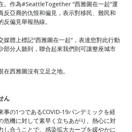
SeattleTogether “西雅圖在一起”運
責反亞裔的仇恨和偏見，表示對移民、難民和
的反偏見舉報熱線。
媒體上標記“西雅圖在一起”，表達您對此行動
少部分人聽到，聯合起來我們則可讓整座城市
恨在西雅圖沒有立足之地。
せん
の1つであるCOVID-19パンデミックを経
の危機に対して素早く立ちあがり、熱心に対
力し合うことで、感染拡大カーブを緩やかに