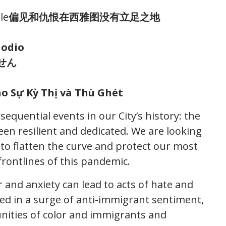
le
偏见和仇恨在西雅图没有立足之地
 odio
せん
o Sự Kỳ Thị và Thù Ghét
equential events in our City’s history: the
n resilient and dedicated. We are looking
to flatten the curve and protect our most
rontlines of this pandemic.
r and anxiety can lead to acts of hate and
ed in a surge of anti-immigrant sentiment,
nities of color and immigrants and