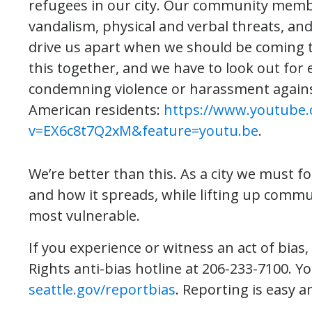
refugees in our city. Our community mem
vandalism, physical and verbal threats, an
drive us apart when we should be coming t
this together, and we have to look out for
condemning violence or harassment agains
American residents:
https://www.youtube
v=EX6c8t7Q2xM&feature=youtu.be
.
We’re better than this. As a city we must f
and how it spreads, while lifting up comm
most vulnerable.
If you experience or witness an act of bias, r
Rights anti-bias hotline at 206-233-7100. Yo
seattle.gov/reportbias
. Reporting is easy